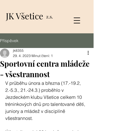
JK Všetice
z.s.
Příspěvek
jk8355
29. 4. 2023
Minut čtení: 1
Sportovní centra mládeže
- všestrannost
V průběhu února a března (17.-19.2, 
2.-5.3., 21.-24.3.) proběhlo v 
Jezdeckém klubu Všetice celkem 10 
tréninkových dnů pro talentované děti, 
juniory a mládež v disciplíně 
všestrannost.