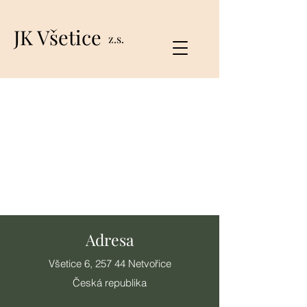
JK Všetice
z.s.
Adresa
Všetice 6, 257 44 Netvořice
Česká r
epublika