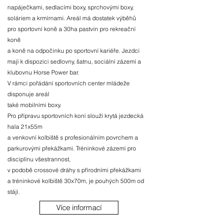
napáječkami, sedlacími boxy, sprchovými boxy,
soláriem a krmírnami. Areál má dostatek výběhů
pro sportovní koně a 30ha pastvin pro rekreační
koně
a koně na odpočinku po sportovní kariéře. Jezdci
mají k dispozici sedlovny, šatnu, sociální zázemí a
klubovnu Horse Power bar.
V rámci pořádání sportovních center mládeže
disponuje areál
také mobilními boxy.
Pro přípravu sportovních koní slouží krytá jezdecká
hala 21x55m
a venkovní kolbiště s profesionálním povrchem a
parkurovými překážkami. Tréninkové zázemí pro
disciplínu všestrannost,
v podobě crossové dráhy s přírodními překážkami
a tréninkové kolbiště 30x70m, je pouhých 500m od
stájí.
Více informací