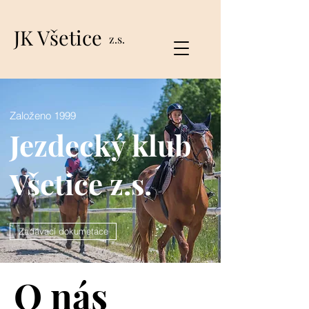
JK Všetice
z.s.
Založeno 1999
Jezdecký klub
Všetice z.s.
Zadávací dokumetace
O nás