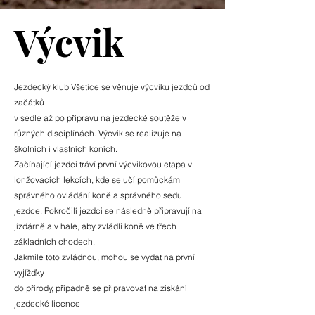
Výcvik
Jezdecký klub Všetice se věnuje výcviku jezdců od
začátků
v sedle až po přípravu na jezdecké soutěže v
různých disciplínách. Výcvik se realizuje na
školních i vlastních koních.
Začínající jezdci tráví první výcvikovou etapa v
lonžovacích lekcích, kde se učí pomůckám
správného ovládání koně a správného sedu
jezdce. Pokročilí jezdci se následně připravují na
jízdárně a v hale, aby zvládli koně ve třech
základních chodech.
Jakmile toto zvládnou, mohou se vydat na první
vyjížďky
do přírody, případně se připravovat na získání
jezdecké licence